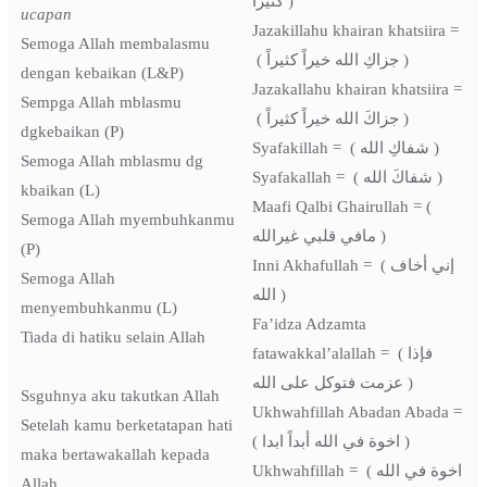
كثيراً )
ucapan
Jazakillahu khairan khatsiira =
Semoga Allah membalasmu
( جزاكِ الله خيراً كثيراً )
dengan kebaikan (L&P)
Jazakallahu khairan khatsiira =
Sempga Allah mblasmu
( جزاكَ الله خيراً كثيراً )
dgkebaikan (P)
Syafakillah = ( شفاكِ الله )
Semoga Allah mblasmu dg
Syafakallah = ( شفاكَ الله )
kbaikan (L)
Maafi Qalbi Ghairullah = (
Semoga Allah myembuhkanmu
مافي قلبي غيرالله )
(P)
Inni Akhafullah = ( إني أخاف
Semoga Allah
الله )
menyembuhkanmu (L)
Fa’idza Adzamta
Tiada di hatiku selain Allah
fatawakkal’alallah = ( فإذا
عزمت فتوكل على الله )
Ssguhnya aku takutkan Allah
Ukhwahfillah Abadan Abada =
Setelah kamu berketatapan hati
( اخوة في الله أبداً ابدا )
maka bertawakallah kepada
Ukhwahfillah = ( اخوة في الله
Allah