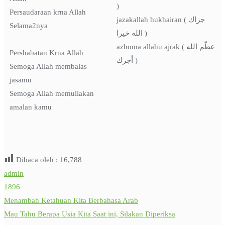
)
Persaudaraan krna Allah
jazakallah hukhairan ( جزاك
Selama2nya
الله خيرا )
azhoma allahu ajrak ( عظّم الله
Pershabatan Krna Allah
أجرك )
Semoga Allah membalas
jasamu
Semoga Allah memuliakan
amalan kamu
Dibaca oleh :
16,788
admin
1896
Menambah Ketahuan Kita Berbahasa Arab
Post
Mau Tahu Berapa Usia Kita Saat ini, Silakan Diperiksa
navigation