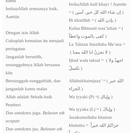
kamu
InshaAllah kull khayr ! Aamiin
InshaaAllah semuanya baik,
= ( إن شاء الله كل خير. آمين )
Aamiin
Bi idznillah = ( بإذن الله )
Kafaa Bilmauti waa’izhan = (
Dengan izin Allah
كفى بالموت واعظاً )
Cukuplah kematian itu menjadi
La Tahzan Innallaha Ma’ana =
peringatan
( لا تحزنْ انا الله معنا )
Janganlah bersedih,
Ijhad wala taksal = ( اجهدْ ولا
sesungguhnya Allah bersama
تكسلْ )
kita
Bersungguh-sungguhlah, dan
Allahukhairujaza’ = ( الله خير
janganlah kamu malas
الجزاء )
Allah adalah Sebaik-baik
Wa iyyaki (P) =( وإياكِ )
Pemberi
Wa iyyaka (L) = ( وإياكَ )
Dan untukmu juga.
Balasan utk
Jazakumullahu khairan
ucapan
khatsiira = جزاكمُ الله خيراً
Dan untukmu jua.
Balasan utk