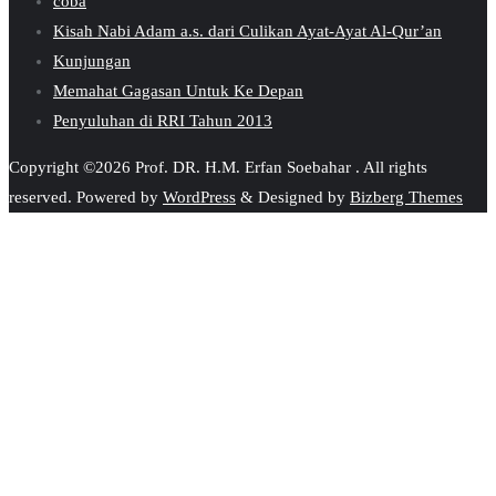
coba
Kisah Nabi Adam a.s. dari Culikan Ayat-Ayat Al-Qur’an
Kunjungan
Memahat Gagasan Untuk Ke Depan
Penyuluhan di RRI Tahun 2013
Copyright ©2026 Prof. DR. H.M. Erfan Soebahar . All rights
reserved.
Powered by
WordPress
&
Designed by
Bizberg Themes