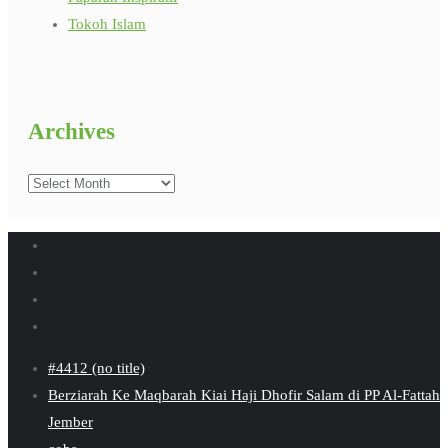
Tokoh Islam
Archives
Archives
#4412 (no title)
Berziarah Ke Maqbarah Kiai Haji Dhofir Salam di PP Al-Fattah
Jember