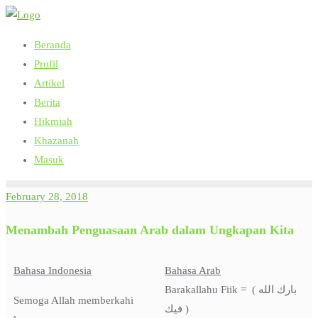
Skip
to
Beranda
content
Profil
Artikel
Berita
Hikmiah
Khazanah
Masuk
February 28, 2018
Menambah Penguasaan Arab dalam Ungkapan Kita
Bahasa Indonesia
Bahasa Arab
Barakallahu Fiik = ( بارك الله
Semoga Allah memberkahi
فيك )