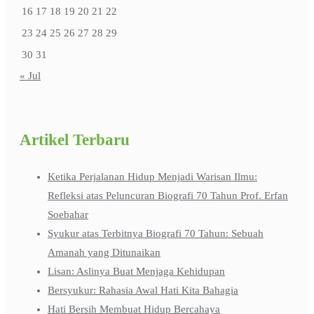
16
17
18
19
20
21
22
23
24
25
26
27
28
29
30
31
« Jul
Artikel Terbaru
Ketika Perjalanan Hidup Menjadi Warisan Ilmu:
Refleksi atas Peluncuran Biografi 70 Tahun Prof. Erfan
Soebahar
Syukur atas Terbitnya Biografi 70 Tahun: Sebuah
Amanah yang Ditunaikan
Lisan: Aslinya Buat Menjaga Kehidupan
Bersyukur: Rahasia Awal Hati Kita Bahagia
Hati Bersih Membuat Hidup Bercahaya