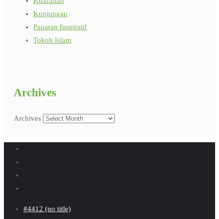
Khazanah
Kunjungan
Paparan Inspiratif
Tokoh Islam
Archives
Archives
#4412 (no title)