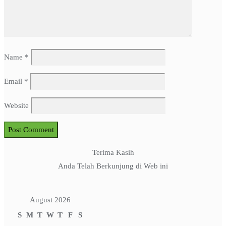
Name
*
Email
*
Website
Terima Kasih
Anda Telah Berkunjung di Web ini
August 2026
S
M
T
W
T
F
S