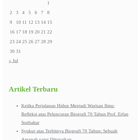
1
2
3
4
5
6
7
8
9
10
11
12
13
14
15
16
17
18
19
20
21
22
23
24
25
26
27
28
29
30
31
« Jul
Artikel Terbaru
Ketika Perjalanan Hidup Menjadi Warisan Ilmu:
Refleksi atas Peluncuran Biografi 70 Tahun Prof. Erfan
Soebahar
Syukur atas Terbitnya Biografi 70 Tahun: Sebuah
Amanah yang Ditunaikan