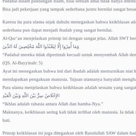
Padahal dalam pandangan Islam, nilai sebuah amal tidak hanya ditentuk
Bisa jadi pekerjaan yang tampak sederhana justru bernilai sangat besa
Karena itu para ulama sejak dahulu menegaskan bahwa keikhlasan adal
sederhana pun dapat menjadi ibadah yang sangat bernilai.
Al-Qur’an menjelaskan prinsip ini dengan sangat jelas. Allah SWT ber
وَمَا أُمِرُوا إِلَّا لِيَعْبُدُوا اللّٰهَ مُخْلِصِينَ لَهُ الدِّينَ
“Padahal mereka tidak diperintah kecuali untuk menyembah Allah d
(QS. Al-Bayyinah: 5)
Ayat ini menegaskan bahwa inti dari ibadah adalah memurnikan niat 
mendapatkan pengakuan manusia. Tujuan utamanya hanyalah menghar
Para ulama menjelaskan bahwa keikhlasan adalah sesuatu yang sanga
الإِخْلَاصُ سِرٌّ بَيْنَ اللّٰهِ وَبَيْنَ الْعَبْدِ
“Ikhlas adalah rahasia antara Allah dan hamba-Nya.”
Maknanya, keikhlasan sering kali tidak terlihat oleh manusia. Ia tid
hati.
Prinsip keikhlasan ini juga ditegaskan oleh Rasulullah SAW dalam had