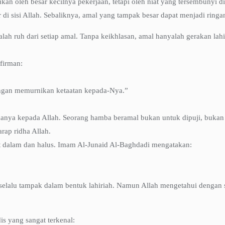
an oleh besar kecilnya pekerjaan, tetapi oleh niat yang tersembunyi di
r di sisi Allah. Sebaliknya, amal yang tampak besar dapat menjadi ringan
ah ruh dari setiap amal. Tanpa keikhlasan, amal hanyalah gerakan lah
firman:
engan memurnikan ketaatan kepada-Nya.”
hanya kepada Allah. Seorang hamba beramal bukan untuk dipuji, bukan
ap ridha Allah.
t dalam dan halus. Imam Al-Junaid Al-Baghdadi mengatakan:
ak selalu tampak dalam bentuk lahiriah. Namun Allah mengetahui dengan 
is yang sangat terkenal: