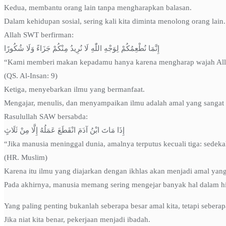
Kedua, membantu orang lain tanpa mengharapkan balasan.
Dalam kehidupan sosial, sering kali kita diminta menolong orang lain.
Allah SWT berfirman:
إِنَّمَا نُطْعِمُكُمْ لِوَجْهِ اللّٰهِ لَا نُرِيدُ مِنْكُمْ جَزَاءً وَلَا شُكُورًا
“Kami memberi makan kepadamu hanya karena mengharap wajah Allah,
(QS. Al-Insan: 9)
Ketiga, menyebarkan ilmu yang bermanfaat.
Mengajar, menulis, dan menyampaikan ilmu adalah amal yang sangat m
Rasulullah SAW bersabda:
إِذَا مَاتَ ابْنُ آدَمَ انْقَطَعَ عَمَلُهُ إِلَّا مِنْ ثَلَاثٍ
“Jika manusia meninggal dunia, amalnya terputus kecuali tiga: sedeka
(HR. Muslim)
Karena itu ilmu yang diajarkan dengan ikhlas akan menjadi amal yang
Pada akhirnya, manusia memang sering mengejar banyak hal dalam hi
Yang paling penting bukanlah seberapa besar amal kita, tetapi seberapa 
Jika niat kita benar, pekerjaan menjadi ibadah.