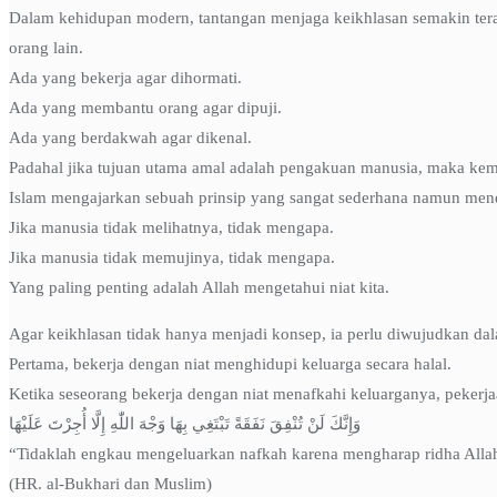
Dalam kehidupan modern, tantangan menjaga keikhlasan semakin terasa
orang lain.
Ada yang bekerja agar dihormati.
Ada yang membantu orang agar dipuji.
Ada yang berdakwah agar dikenal.
Padahal jika tujuan utama amal adalah pengakuan manusia, maka kem
Islam mengajarkan sebuah prinsip yang sangat sederhana namun men
Jika manusia tidak melihatnya, tidak mengapa.
Jika manusia tidak memujinya, tidak mengapa.
Yang paling penting adalah Allah mengetahui niat kita.
Agar keikhlasan tidak hanya menjadi konsep, ia perlu diwujudkan dal
Pertama, bekerja dengan niat menghidupi keluarga secara halal.
Ketika seseorang bekerja dengan niat menafkahi keluarganya, pekerja
وَإِنَّكَ لَنْ تُنْفِقَ نَفَقَةً تَبْتَغِي بِهَا وَجْهَ اللّٰهِ إِلَّا أُجِرْتَ عَلَيْهَا
“Tidaklah engkau mengeluarkan nafkah karena mengharap ridha Alla
(HR. al-Bukhari dan Muslim)