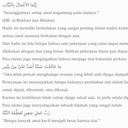
إِنَّمَا الأَعْمَالُ بِالنِّيَّاتِ
“Sesungguhnya setiap amal tergantung pada niatnya.”
(HR. al-Bukhari dan Muslim)
Hadis ini memiliki kedudukan yang sangat penting dalam tradisi kei
semua amal manusia berkaitan dengan niat.
Dari hadis ini kita belajar bahwa satu pekerjaan yang sama dapat memi
dilakukan dengan niat yang benar. Bahkan pekerjaan dunia pun dapat b
Para ulama juga mengingatkan bahwa menjaga niat bukanlah perkara 
مَا عَالَجْتُ شَيْئًا أَشَدَّ عَلَيَّ مِنْ نِيَّتِي
“Aku tidak pernah menghadapi sesuatu yang lebih sulit dijaga daripad
Pernyataan ini menunjukkan betapa halusnya perubahan niat dalam ha
untuk dipuji, dihormati, atau dikenal.
Karena itu keikhlasan tidak cukup dijaga sekali saja. Ia perlu selalu d
Para ulama juga menyampaikan sebuah hikmah yang sangat indah:
رُبَّ عَمَلٍ صَغِيرٍ تُعَظِّمُهُ النِّيَّةُ
“Betapa banyak amal kecil menjadi besar karena niat.”