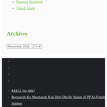
Paparan Inspiratif
Tokoh Islam
Archives
Archives
#4412 (no title)
Berziarah Ke Maqbarah Kiai Haji Dhofir Salam di PP Al-Fattah
Jember