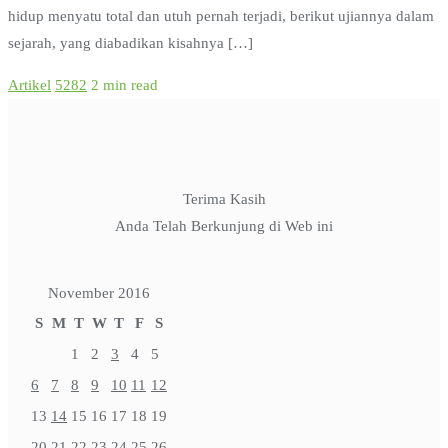
hidup menyatu total dan utuh pernah terjadi, berikut ujiannya dalam
seja­rah, yang di­abadikan kisahnya […]
Artikel
5282
2 min read
Terima Kasih
Anda Telah Berkunjung di Web ini
November 2016
S
M
T
W
T
F
S
1
2
3
4
5
6
7
8
9
10
11
12
13
14
15
16
17
18
19
20
21
22
23
24
25
26