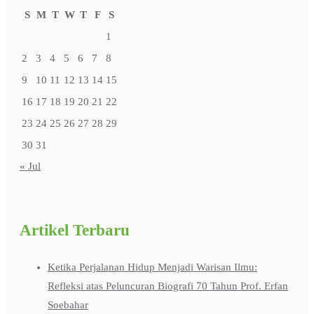
S
M
T
W
T
F
S
1
2
3
4
5
6
7
8
9
10
11
12
13
14
15
16
17
18
19
20
21
22
23
24
25
26
27
28
29
30
31
« Jul
Artikel Terbaru
Ketika Perjalanan Hidup Menjadi Warisan Ilmu:
Refleksi atas Peluncuran Biografi 70 Tahun Prof. Erfan
Soebahar