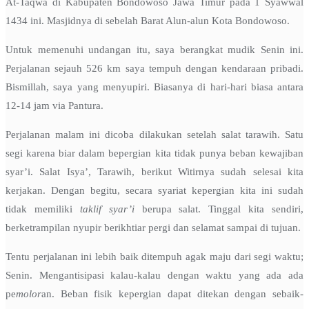
At-Taqwa di Kabupaten Bondowoso Jawa Timur pada 1 Syawwal
1434 ini. Masjidnya di sebelah Barat Alun-alun Kota Bondowoso.
Untuk memenuhi undangan itu, saya berangkat mudik Senin ini.
Perjalanan sejauh 526 km saya tempuh dengan kendaraan pribadi.
Bismillah, saya yang menyupiri. Biasanya di hari-hari biasa antara
12-14 jam via Pantura.
Perjalanan malam ini dicoba dilakukan setelah salat tarawih. Satu
segi karena biar dalam bepergian kita tidak punya beban kewajiban
syar’i. Salat Isya’, Tarawih, berikut Witirnya sudah selesai kita
kerjakan. Dengan begitu, secara syariat kepergian kita ini sudah
tidak memiliki
taklif syar’i
berupa salat. Tinggal kita sendiri,
berketrampilan nyupir berikhtiar pergi dan selamat sampai di tujuan.
Tentu perjalanan ini lebih baik ditempuh agak maju dari segi waktu;
Senin. Mengantisipasi kalau-kalau dengan waktu yang ada ada
pe
molor
an. Beban fisik kepergian dapat ditekan dengan sebaik-