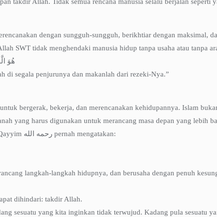
an takdir Allah. Tidak semua rencana manusia selalu berjalan seperti 
merencanakan dengan sungguh-sungguh, berikhtiar dengan maksimal, da
Allah SWT tidak menghendaki manusia hidup tanpa usaha atau tanpa ar
هُوَ الَ
ah di segala penjurunya dan makanlah dari rezeki-Nya.”
n untuk bergerak, bekerja, dan merencanakan kehidupannya. Islam buk
amanah yang harus digunakan untuk merancang masa depan yang lebih ba
Para ulama juga menekankan pentingnya cita-cita yang tinggi. Ibn al-Qayyim رحمه الله pernah mengatakan:
erancang langkah-langkah hidupnya, dan berusaha dengan penuh kesun
at dihindari: takdir Allah.
ang sesuatu yang kita inginkan tidak terwujud. Kadang pula sesuatu yang