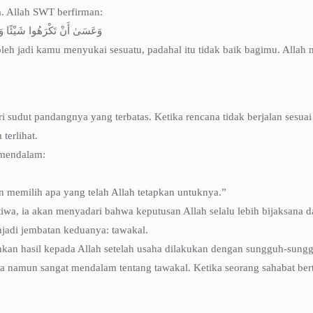
. Allah SWT berfirman:
وَعَسَىٰ أَنْ تَكْرَهُوا شَيْئًا وَهُو
leh jadi kamu menyukai sesuatu, padahal itu tidak baik bagimu. Allah
ri sudut pandangnya yang terbatas. Ketika rencana tidak berjalan sesu
terlihat.
 mendalam:
n memilih apa yang telah Allah tetapkan untuknya.”
tiwa, ia akan menyadari bahwa keputusan Allah selalu lebih bijaksana d
njadi jembatan keduanya: tawakal.
kan hasil kepada Allah setelah usaha dilakukan dengan sungguh-sung
 namun sangat mendalam tentang tawakal. Ketika seorang sahabat bert