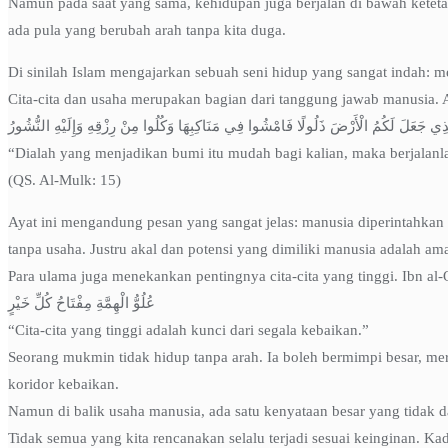
Namun pada saat yang sama, kehidupan juga berjalan di bawah ketetap
ada pula yang berubah arah tanpa kita duga.
Di sinilah Islam mengajarkan sebuah seni hidup yang sangat indah: 
Cita-cita dan usaha merupakan bagian dari tanggung jawab manusia. 
ّذِي جَعَلَ لَكُمُ الْأَرْضَ ذَلُولًا فَامْشُوا فِي مَنَاكِبِهَا وَكُلُوا مِنْ رِزْقِهِ وَإِلَيْهِ النُّشُورُ
“Dialah yang menjadikan bumi itu mudah bagi kalian, maka berjalanl
(QS. Al-Mulk: 15)
Ayat ini mengandung pesan yang sangat jelas: manusia diperintahka
tanpa usaha. Justru akal dan potensi yang dimiliki manusia adalah 
عُلُوُّ الْهِمَّةِ مِفْتَاحُ كُلِّ خَيْرٍ
“Cita-cita yang tinggi adalah kunci dari segala kebaikan.”
Seorang mukmin tidak hidup tanpa arah. Ia boleh bermimpi besar, m
koridor kebaikan.
Namun di balik usaha manusia, ada satu kenyataan besar yang tidak dap
Tidak semua yang kita rencanakan selalu terjadi sesuai keinginan. Kad