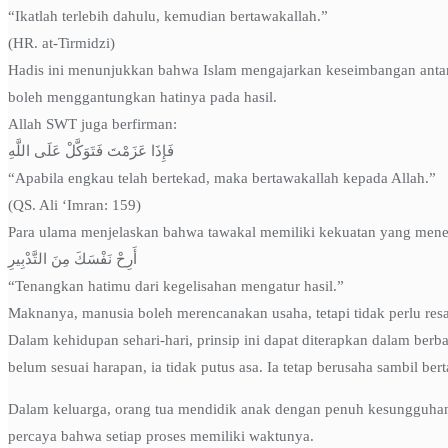
“Ikatlah terlebih dahulu, kemudian bertawakallah.”
(HR. at-Tirmidzi)
Hadis ini menunjukkan bahwa Islam mengajarkan keseimbangan antara
boleh menggantungkan hatinya pada hasil.
Allah SWT juga berfirman:
فَإِذَا عَزَمْتَ فَتَوَكَّلْ عَلَى اللَّهِ
“Apabila engkau telah bertekad, maka bertawakallah kepada Allah.”
(QS. Ali ‘Imran: 159)
Para ulama menjelaskan bahwa tawakal memiliki kekuatan yang menena
أَرِحْ نَفْسَكَ مِنَ التَّدْبِيرِ
“Tenangkan hatimu dari kegelisahan mengatur hasil.”
Maknanya, manusia boleh merencanakan usaha, tetapi tidak perlu resah
Dalam kehidupan sehari-hari, prinsip ini dapat diterapkan dalam berba
belum sesuai harapan, ia tidak putus asa. Ia tetap berusaha sambil ber
Dalam keluarga, orang tua mendidik anak dengan penuh kesungguhan
percaya bahwa setiap proses memiliki waktunya.