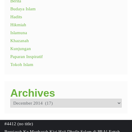
Berita
Budaya Islam
Hadits
Hikmiah
Islamuna
Khazanah
Kunjungan
Paparan Inspiratif
Tokoh Islam
Archives
Archives
#4412 (no title)
Berziarah Ke Maqbarah Kiai Haji Dhofir Salam di PP Al-Fattah