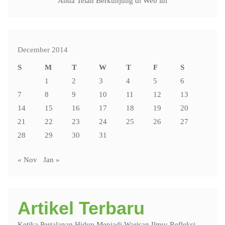
Anda Telah Berkunjung di Web ini
December 2014
S
M
T
W
T
F
S
1
2
3
4
5
6
7
8
9
10
11
12
13
14
15
16
17
18
19
20
21
22
23
24
25
26
27
28
29
30
31
« Nov
Jan »
Artikel Terbaru
Ketika Perjalanan Hidup Menjadi Warisan Ilmu: Refleksi