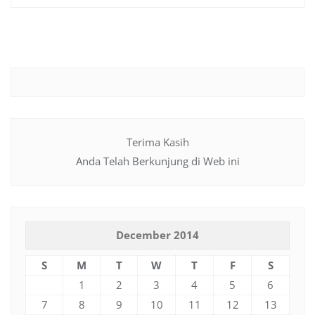
Terima Kasih
Anda Telah Berkunjung di Web ini
December 2014
S
M
T
W
T
F
S
1
2
3
4
5
6
7
8
9
10
11
12
13