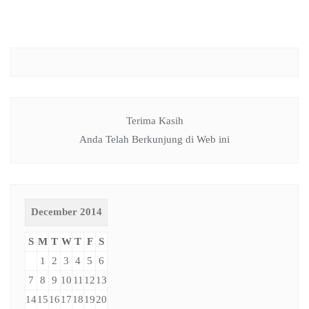
Terima Kasih
Anda Telah Berkunjung di Web ini
December 2014
S
M
T
W
T
F
S
1
2
3
4
5
6
7
8
9
10
11
12
13
14
15
16
17
18
19
20