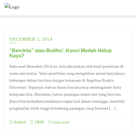
Skip
to
content
DECEMBER 3, 2014
“Bercinta” atau Budhu’: Kunci Mudah Hidup
Kaya?
Pada awal Desember 2014 ini, kita dikejutkan oleh hasil penelitian di
suatu universitas. Yaitu penelitian yang mengaitkan antara banyaknya
hubungan dalam bercinta dengan kekayaan di Angelina Ruskin
University. Tepatnya, bahwa durasi bercinta bisa memengaruhi harta
kekayaan kita. Diuraikan, bahwa pasangan suami istri yang bercinta
[baca bisa berbadan] setidaknya empat kali dalam seminggu, memiliki
penghasilan lebih tinggi ketimbang pasangan yang bercinta […]
Artikel
1808
3 min read