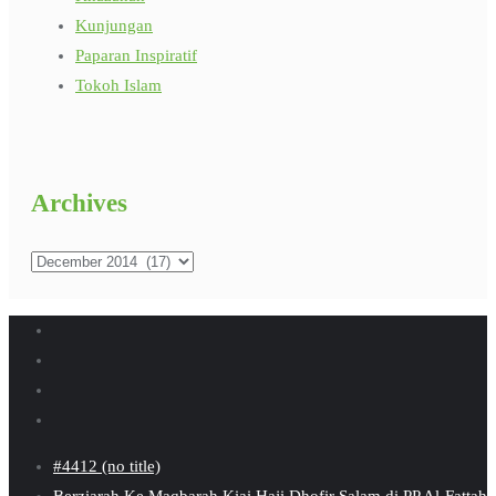
Kunjungan
Paparan Inspiratif
Tokoh Islam
Archives
Archives
#4412 (no title)
Berziarah Ke Maqbarah Kiai Haji Dhofir Salam di PP Al-Fattah