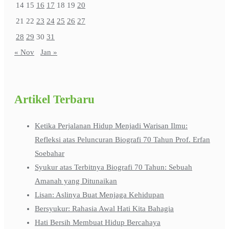
14
15
16
17
18
19
20
21
22
23
24
25
26
27
28
29
30
31
« Nov
Jan »
Artikel Terbaru
Ketika Perjalanan Hidup Menjadi Warisan Ilmu:
Refleksi atas Peluncuran Biografi 70 Tahun Prof. Erfan
Soebahar
Syukur atas Terbitnya Biografi 70 Tahun: Sebuah
Amanah yang Ditunaikan
Lisan: Aslinya Buat Menjaga Kehidupan
Bersyukur: Rahasia Awal Hati Kita Bahagia
Hati Bersih Membuat Hidup Bercahaya