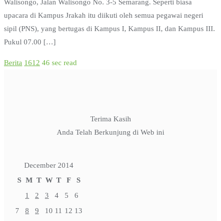
Walisongo, Jalan Walisongo No. 3-5 Semarang. Seperti biasa
upacara di Kampus Jrakah itu diikuti oleh semua pegawai negeri
sipil (PNS), yang bertugas di Kampus I, Kampus II, dan Kampus III.
Pukul 07.00 […]
Berita
1612
46 sec read
Terima Kasih
Anda Telah Berkunjung di Web ini
December 2014
S
M
T
W
T
F
S
1
2
3
4
5
6
7
8
9
10
11
12
13