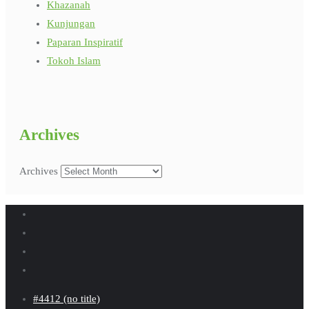
Khazanah
Kunjungan
Paparan Inspiratif
Tokoh Islam
Archives
Archives
#4412 (no title)