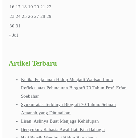
16
17
18
19
20
21
22
23
24
25
26
27
28
29
30
31
« Jul
Artikel Terbaru
Ketika Perjalanan Hidup Menjadi Warisan Ilmu:
Refleksi atas Peluncuran Biografi 70 Tahun Prof. Erfan
Soebahar
Syukur atas Terbitnya Biografi 70 Tahun: Sebuah
Amanah yang Ditunaikan
Lisan: Aslinya Buat Menjaga Kehidupan
Bersyukur: Rahasia Awal Hati Kita Bahagia
Hati Bersih Membuat Hidup Bercahaya