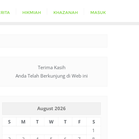
RITA
HIKMIAH
KHAZANAH
MASUK
Terima Kasih
Anda Telah Berkunjung di Web ini
August 2026
S
M
T
W
T
F
S
1
2
3
4
5
6
7
8