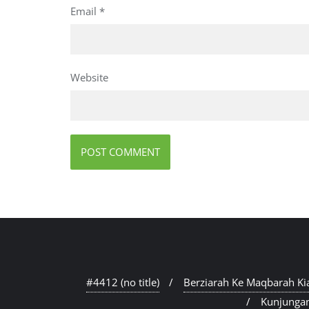
Email
*
Website
#4412 (no title)
Berziarah Ke Maqbarah Kia
Kunjunga