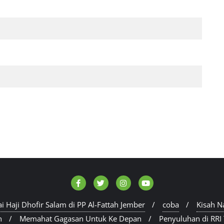
i Haji Dhofir Salam di PP Al-Fattah Jember
coba
Kisah N
n
Memahat Gagasan Untuk Ke Depan
Penyuluhan di RRI