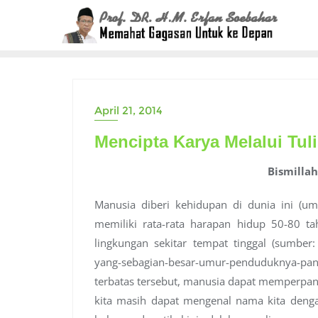
Skip
to
content
April 21, 2014
Mencipta Karya Melalui Tul
Bismilla
Manusia diberi kehidupan di dunia ini (um
memiliki rata-rata harapan hidup 50-80 t
lingkungan sekitar tempat tinggal (sumber:
yang-sebagian-besar-umur-penduduknya-p
terbatas tersebut, manusia dapat memperpa
kita masih dapat mengenal nama kita dengan