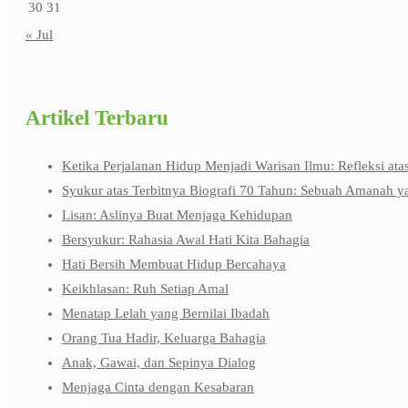
30
31
« Jul
Artikel Terbaru
Ketika Perjalanan Hidup Menjadi Warisan Ilmu: Refleksi ata
Syukur atas Terbitnya Biografi 70 Tahun: Sebuah Amanah y
Lisan: Aslinya Buat Menjaga Kehidupan
Bersyukur: Rahasia Awal Hati Kita Bahagia
Hati Bersih Membuat Hidup Bercahaya
Keikhlasan: Ruh Setiap Amal
Menatap Lelah yang Bernilai Ibadah
Orang Tua Hadir, Keluarga Bahagia
Anak, Gawai, dan Sepinya Dialog
Menjaga Cinta dengan Kesabaran