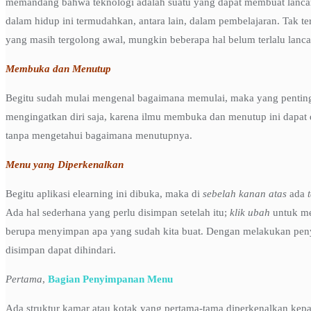
memandang bahwa teknologi adalah suatu yang dapat membuat lancar
dalam hidup ini termudahkan, antara lain, dalam pembelajaran. Tak te
yang masih tergolong awal, mungkin beberapa hal belum terlalu lanc
Membuka dan Menutup
Begitu sudah mulai mengenal bagaimana memulai, maka yang penting t
mengingatkan diri saja, karena ilmu membuka dan menutup ini dapat 
tanpa mengetahui bagaimana menutupnya.
Menu yang Diperkenalkan
Begitu aplikasi elearning ini dibuka, maka di
sebelah kanan atas
ada
t
Ada hal sederhana yang perlu disimpan setelah itu;
klik ubah
untuk me
berupa menyimpan apa yang sudah kita buat. Dengan melakukan penyim
disimpan dapat dihindari.
Pertama
,
Bagian Penyimpanan Menu
Ada struktur kamar atau kotak yang pertama-tama diperkenalkan kepada 