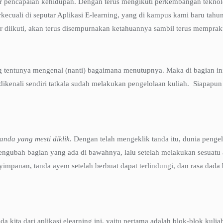
 pencapaian kehidupan. Dengan terus mengikuti perkembangan teknol
rkecuali di seputar Aplikasi E-learning, yang di kampus kami baru tahu
ar diikuti, akan terus disempurnakan ketahuannya sambil terus mempra
entunya mengenal (nanti) bagaimana menutupnya. Maka di bagian ini t
dikenali sendiri tatkala sudah melakukan pengelolaan kuliah. Siapapu
anda yang mesti diklik
. Dengan telah mengeklik tanda itu, dunia pengel
ngubah bagian yang ada di bawahnya, lalu setelah melakukan sesuatu a
panan, tanda ayem setelah berbuat dapat terlindungi, dan rasa dada be
kita dari aplikasi elearning ini, yaitu pertama adalah blok-blok kuliah