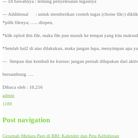
— Di bawahnya : tentang penyelesaian tugasnya
— Additional : untuk memberikan contoh tugas (choise file:) diklik
*pilih filenya; ….. diopen,
*klik oplod this file, maka file pun masuk ke tempat yang kita maksu
*Setelah hal2 di atas dilakukan, maka jangan lupa, menyimpan apa ya
— Simpan dan kembali ke kursus: jangan pernah dilupakan dari aktivi
bersambung ….
Dibaca oleh :
10,216
admin
1188
Post navigation
Ceramah Mutiara Pagi di RRI: Kalender dan Peta Kehidupan