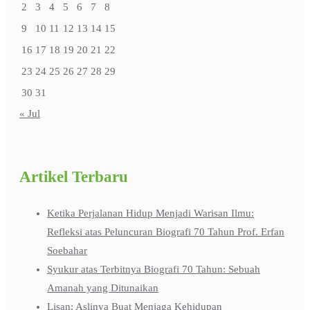
2
3
4
5
6
7
8
9
10
11
12
13
14
15
16
17
18
19
20
21
22
23
24
25
26
27
28
29
30
31
« Jul
Artikel Terbaru
Ketika Perjalanan Hidup Menjadi Warisan Ilmu:
Refleksi atas Peluncuran Biografi 70 Tahun Prof. Erfan
Soebahar
Syukur atas Terbitnya Biografi 70 Tahun: Sebuah
Amanah yang Ditunaikan
Lisan: Aslinya Buat Menjaga Kehidupan